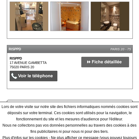
RISPPD
PARIS 20 - 75
RISPPD
17 AVENUE GAMBETTA
75020
PARIS 20
Afficher tous les prestataires
Lors de votre visite sur notre site des fichiers informatiques nommés cookies sont
déposés sur votre terminal. Ces cookies sont utilisés pour la navigation, le
fonctionnement du site et les mesures d'audience pour l'éditeur.
Qui sommes-nous ? - Contact - Conditions générales
Nous ne collectons pas vos données personnelles au travers des cookies à des
fins publicitaires ni pour nous ni pour des tiers.
|
Plus d'infos sur les cookies
-
Ne plus afficher ce message
(vous pouvez toujours