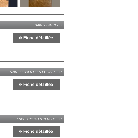
SAINT-JUNIEN - 87
SAINT-LAURENT-LES-ÉGLISES - 87
SAINT-YRIEIX-LA-PERCHE - 87