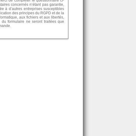
rci de compléter le questionnaire ci-
ataires concernés n’étant pas garantie,
e à d’autres entreprises susceptibles
lication des principes du RGPD et de la
formatique, aux fichiers et aux libertés,
 du formulaire ne seront traitées que
emande.