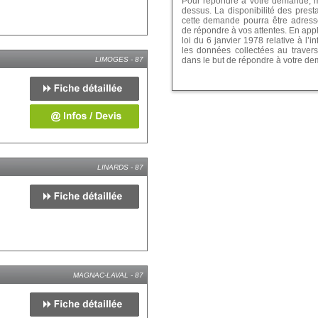
Pour répondre à votre demande, me
dessus. La disponibilité des prest
cette demande pourra être adressé
de répondre à vos attentes. En app
loi du 6 janvier 1978 relative à l’in
les données collectées au travers
LIMOGES - 87
dans le but de répondre à votre d
LINARDS - 87
MAGNAC-LAVAL - 87