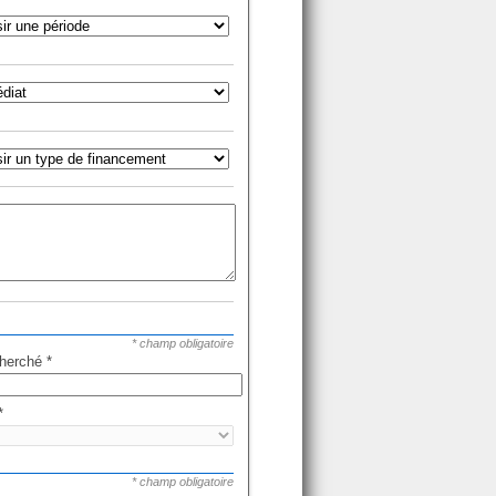
* champ obligatoire
cherché
*
*
* champ obligatoire