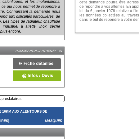
 calorifiques, et les implantations.
cette demande pourra être adressé
r, ce qui nous permet de répondre à
de répondre à vos attentes. En app
loi du 6 janvier 1978 relative à l’in
ure. Connaissant la demande nous
les données collectées au travers
ond aux difficultés particulières, de
dans le but de répondre à votre d
e. Les types de radiateur, chauffage
r industriel à ailette, inox, sèche
t plus encore,
ROMORANTIN-LANTHENAY - 41
s prestataires
E 10KM AUX ALENTOURS DE
IRES)
MASQUER