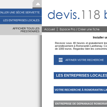
devis.
118
TALLER UNE SÈCHE SERVIETTE
LES ENTREPRISES LOCALES
AFFICHER TOUS LES
Accueil
Espace Pro / Créer une fiche
PRESTATAIRES
Installer 
Recevez sous 48 heures et gratuitement les p
arrondissement à Romorantin-Lanthenay. Compa
de 1000 euros. Regardez bien les consommatio
AFFINER VOTRE RECHERCHE
LES ENTREPRISES LOCALE
VOTRE RECHERCHE À ROMORANTIN-LAN
ENTREPRISE DE DEPANNAGE ROMORA