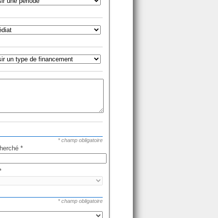
* champ obligatoire
cherché
*
*
* champ obligatoire