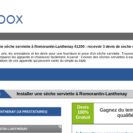
box
une sèche serviette à Romorantin-Lanthenay 41200 : recevoir 3 devis de seche 
rix, les prestations et les devis pour une fourniture et pose d’un sèche serviette. Trouve
rez les appareils et choisissez facilement. A savoir : il existe des sèches serviettes à eau 
ns de ces appareils qui peuvent varier du simple au triple.
S
Installer une sèche serviette à Romorantin-Lanthenay
Devis
Gagnez du temp
100%
THENAY (18 PRESTATAIRES)
qualif
Gratuit
MASQUER
NTIN-LANTHENAY