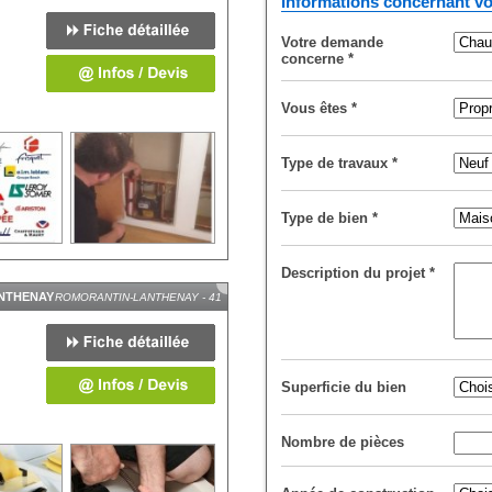
Informations concernant vo
ROMORANTIN-LANTHENAY - 41
Votre demande
concerne
*
Vous êtes
*
Type de travaux
*
Type de bien
*
Description du projet
*
NTHENAY
ROMORANTIN-LANTHENAY - 41
Superficie du bien
Nombre de pièces