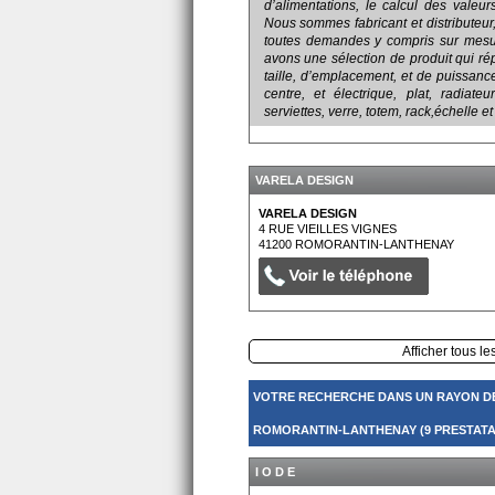
d’alimentations, le calcul des valeurs
Nous sommes fabricant et distributeu
toutes demandes y compris sur mes
avons une sélection de produit qui rép
taille, d’emplacement, et de puissanc
centre, et électrique, plat, radiateu
serviettes, verre, totem, rack,échelle e
VARELA DESIGN
VARELA DESIGN
4 RUE VIEILLES VIGNES
41200
ROMORANTIN-LANTHENAY
Afficher tous le
VOTRE RECHERCHE DANS UN RAYON D
ROMORANTIN-LANTHENAY (9 PRESTATA
I O D E