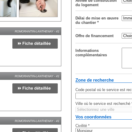
Année de construction
du logement
Délai de mise en œuvre
du chantier
*
ROMORANTIN-LANTHENAY - 41
Offre de financement
Informations
complémentaires
ROMORANTIN-LANTHENAY - 41
Zone de recherche
Code postal où le service est re
Ville où le service est recherché
Vos coordonnées
ROMORANTIN-LANTHENAY - 41
Civilité
*