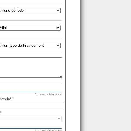
* champ obligatoire
cherché
*
*
* champ obligatoire