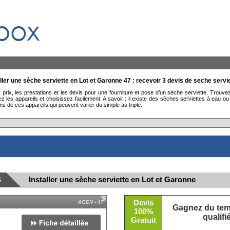
box
ller une sèche serviette en Lot et Garonne 47 : recevoir 3 devis de seche servie
rix, les prestations et les devis pour une fourniture et pose d’un sèche serviette. Trouve
es appareils et choisissez facilement. A savoir : il existe des sèches serviettes à eau ou 
de ces appareils qui peuvent varier du simple au triple.
S
Installer une sèche serviette en Lot et Garonne
Devis
AGEN - 47
Gagnez du temp
100%
qualif
Gratuit