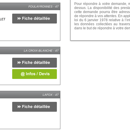
Pour répondre à votre demande, me
FOULAYRONNES - 47
dessus. La disponibilité des prest
cette demande pourra être adressé
de répondre à vos attentes. En app
LET
loi du 6 janvier 1978 relative à l’in
les données collectées au travers
dans le but de répondre à votre d
LA CROIX-BLANCHE - 47
LAFOX - 47