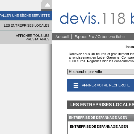
devis.
118
TALLER UNE SÈCHE SERVIETTE
LES ENTREPRISES LOCALES
AFFICHER TOUS LES
Accueil
Espace Pro / Créer une fiche
PRESTATAIRES
Insta
Recevez sous 48 heures et gratuitement les p
arrondissement en Lot et Garonne. Comparez l
1000 euros. Regardez bien les consommations 
AFFINER VOTRE RECHERCHE
LES ENTREPRISES LOCALE
ENTREPRISE DE DEPANNAGE AGEN
ENTREPRISE DE DEPANNAGE AGEN