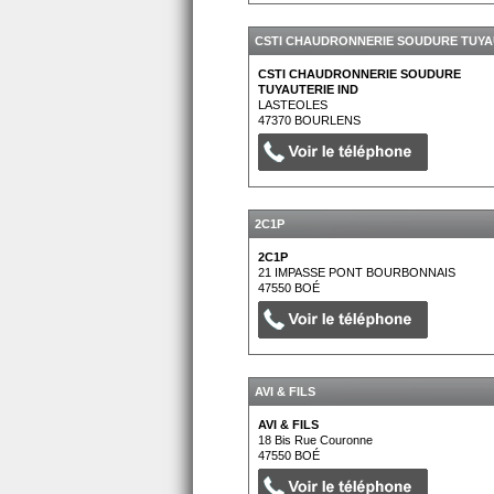
CSTI CHAUDRONNERIE SOUDURE TUYAU
CSTI CHAUDRONNERIE SOUDURE
TUYAUTERIE IND
LASTEOLES
47370
BOURLENS
2C1P
2C1P
21 IMPASSE PONT BOURBONNAIS
47550
BOÉ
AVI & FILS
AVI & FILS
18 Bis Rue Couronne
47550
BOÉ