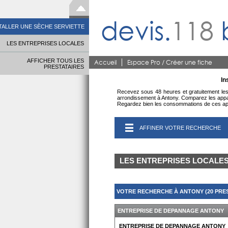
devis.
118
TALLER UNE SÈCHE SERVIETTE
LES ENTREPRISES LOCALES
AFFICHER TOUS LES
Accueil
Espace Pro / Créer une fiche
PRESTATAIRES
In
Recevez sous 48 heures et gratuitement les p
arrondissement à Antony. Comparez les apparei
Regardez bien les consommations de ces appar
AFFINER VOTRE RECHERCHE
LES ENTREPRISES LOCALE
VOTRE RECHERCHE À ANTONY (20 PRES
ENTREPRISE DE DEPANNAGE ANTONY
ENTREPRISE DE DEPANNAGE ANTONY