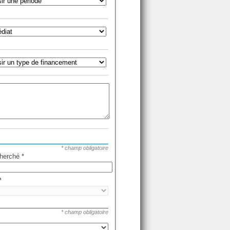
* champ obligatoire
cherché
*
*
* champ obligatoire