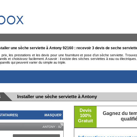
box
staller une sèche serviette à Antony 92160 : recevoir 3 devis de seche serviett
rix, les prestations et les devis pour une fourniture et pose d’un sèche serviette. Trouve
ls et choisissez facilement. A savoir : il existe des sèches serviettes à eau ou électriques
eils qui peuvent varier du simple au triple.
S
Installer une sèche serviette à Antony
Devis
Gagnez du temp
100%
TATAIRES)
MASQUER
qualif
Gratuit
ANTONY - 92