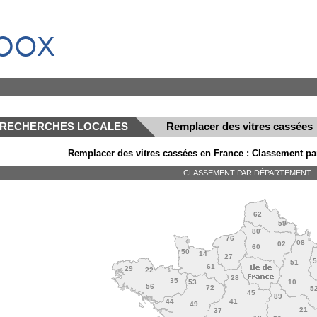
box
RECHERCHES LOCALES
Remplacer des vitres cassées
Remplacer des vitres cassées en France : Classement par
CLASSEMENT PAR DÉPARTEMENT
62
59
80
76
08
02
60
50
14
27
51
61
29
22
28
35
53
10
56
72
5
45
89
44
41
49
21
37