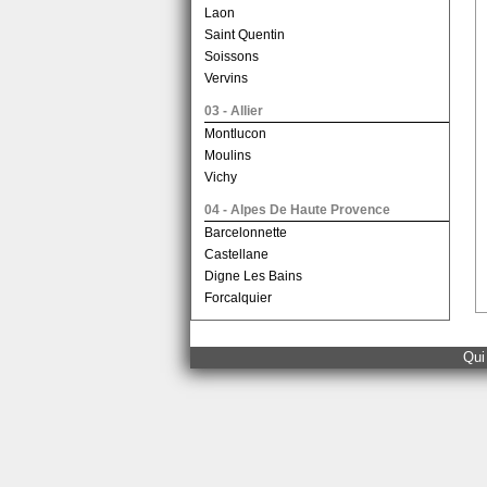
Laon
Saint Quentin
Soissons
Vervins
03 - Allier
Montlucon
Moulins
Vichy
04 - Alpes De Haute Provence
Barcelonnette
Castellane
Digne Les Bains
Forcalquier
05 - Hautes Alpes
Briancon
Qui
Gap
06 - Alpes Maritimes
Grasse
Nice
07 - Ardeche