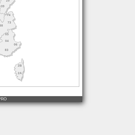
25
39
1
74
73
38
05
04
06
83
2B
2A
 PRO