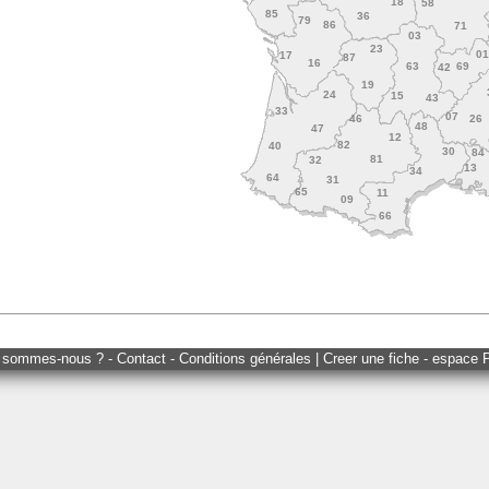
18
58
85
36
79
86
71
03
23
0
17
87
16
63
69
42
19
24
15
43
33
07
46
26
48
47
12
82
40
30
84
81
32
13
34
64
31
65
11
09
66
 sommes-nous ? - Contact - Conditions générales
|
Creer une fiche - espace