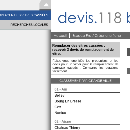
devis.
118
PLACER DES VITRES CASSÉES
RECHERCHES LOCALES
Accueil
Espace Pro / Créer une fiche
Remplacer des vitres cassées :
recevoir 3 devis de remplacement de
vitre.
Faites-vous une idée les prestations et les
devis pour un vitrier pour le remplacement de
carreaux cassés . Comparez les cotations
facilement.
CLASSEMENT PAR GRANDE VILLE
01 - Ain
Belley
Bourg En Bresse
Gex
Nantua
02 - Aisne
Chateau Thierry