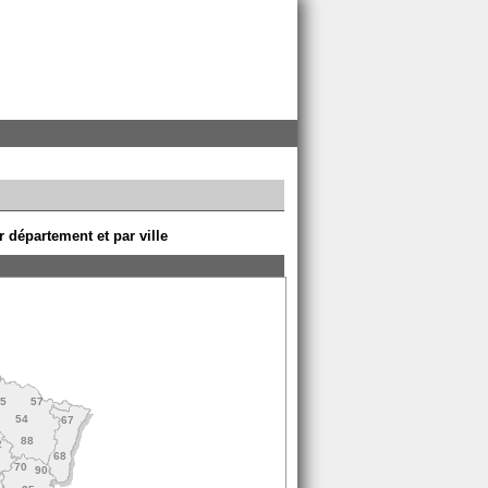
 département et par ville
55
57
54
67
88
2
68
70
90