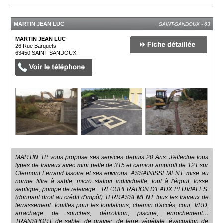
MARTIN JEAN LUC
SAINT-SANDOUX - 63
MARTIN JEAN LUC
26 Rue Barquets
63450
SAINT-SANDOUX
MARTIN TP vous propose ses services depuis 20 Ans: J'effectue tous
types de travaux avec mini pelle de 3T5 et camion ampiroll de 12T sur
Clermont Ferrand Issoire et ses environs. ASSAINISSEMENT: mise au
norme filtre à sable, micro station individuelle, tout à l'égout, fosse
septique, pompe de relevage... RECUPERATION D'EAUX PLUVIALES:
(donnant droit au crédit d'impôt) TERRASSEMENT: tous les travaux de
terrassement: fouilles pour les fondations, chemin d'accès, cour, VRD,
arrachage de souches, démolition, piscine, enrochement…
TRANSPORT de sable, de gravier, de terre végétale, évacuation de