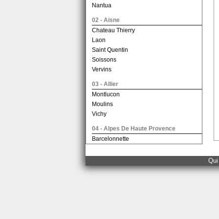
Nantua
02 - Aisne
Chateau Thierry
Laon
Saint Quentin
Soissons
Vervins
03 - Allier
Montlucon
Moulins
Vichy
04 - Alpes De Haute Provence
Barcelonnette
Castellane
Digne Les Bains
Qui
Forcalquier
05 - Hautes Alpes
Briancon
Gap
06 - Alpes Maritimes