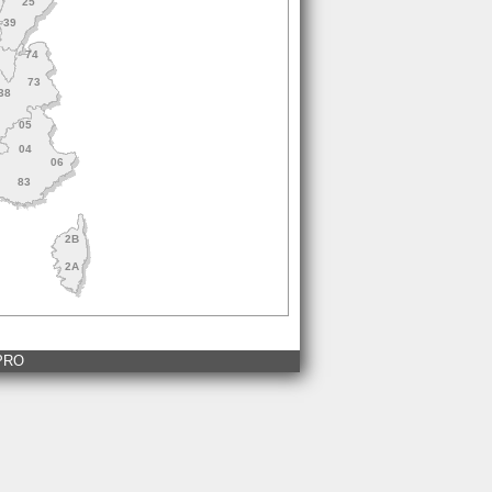
25
39
1
74
73
38
05
04
06
83
2B
2A
 PRO