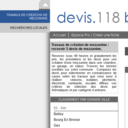
devis.
118
TRAVAUX DE CRÉATION DE
MEZZANINE
RECHERCHES LOCALES
Accueil
Espace Pro / Créer une fiche
Travaux de création de mezzanine :
recevoir 3 devis de mezzanine.
Recevez sous 48 heures et gratuitement les
prix, les prestations et les devis pour une
création d’une mezzanine dans une chambre,
un garage, un séjour. Trouvez les bonnes
sociétés sur votre commune . Comparez les
devis pour sélectionner en connaissance de
cause selon les travaux que vous avez à
réaliser : cloisons, isolation, plomberie,
électricité, rambarde, escalier. Affinez vos
critères de sélection des devis par
thématiques et par catégorie d artisans.
CLASSEMENT PAR GRANDE VILLE
01 - Ain
Belley
Bourg En Bresse
Gex