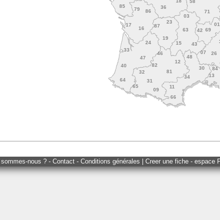
18
58
85
36
79
86
71
03
23
0
17
87
16
63
69
42
19
24
15
43
33
07
46
26
48
47
12
82
40
30
84
81
32
13
34
64
31
65
11
09
66
 sommes-nous ? - Contact - Conditions générales
|
Creer une fiche - espace