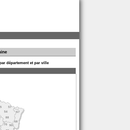
nine
ar département et par ville
55
57
54
67
88
2
68
70
90