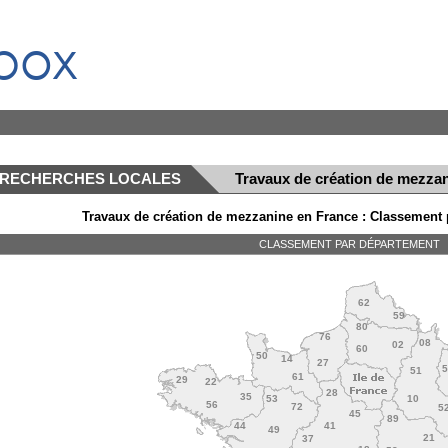
box
RECHERCHES LOCALES
Travaux de création de mezza
Travaux de création de mezzanine en France : Classement p
CLASSEMENT PAR DÉPARTEMENT
62
59
80
76
08
02
60
50
14
27
51
61
29
22
28
35
53
10
56
72
5
45
89
44
41
49
21
37