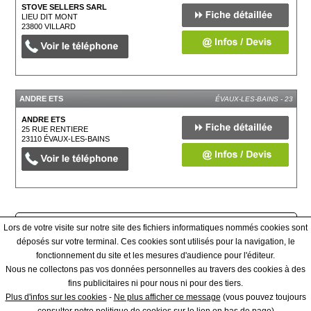
STOVE SELLERS SARL
LIEU DIT MONT
23800
VILLARD
ANDRE ETS
ÉVAUX-LES-BAINS - 23
ANDRE ETS
25 RUE RENTIERE
23110
ÉVAUX-LES-BAINS
Afficher tous les prestataires
Lors de votre visite sur notre site des fichiers informatiques nommés cookies sont
déposés sur votre terminal. Ces cookies sont utilisés pour la navigation, le
fonctionnement du site et les mesures d'audience pour l'éditeur.
Qui sommes-nous ? - Contact - Conditions générales
Nous ne collectons pas vos données personnelles au travers des cookies à des
fins publicitaires ni pour nous ni pour des tiers.
|
Plus d'infos sur les cookies
-
Ne plus afficher ce message
(vous pouvez toujours
Creer une fiche - espace PRO