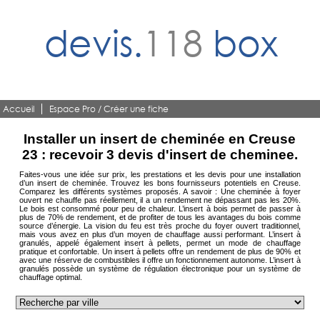
devis.
118
box
Accueil
Espace Pro / Créer une fiche
Installer un insert de cheminée en Creuse
23 : recevoir 3 devis d'insert de cheminee.
Faites-vous une idée sur prix, les prestations et les devis pour une installation
d’un insert de cheminée. Trouvez les bons fournisseurs potentiels en Creuse.
Comparez les différents systèmes proposés. A savoir : Une cheminée à foyer
ouvert ne chauffe pas réellement, il a un rendement ne dépassant pas les 20%.
Le bois est consommé pour peu de chaleur. L’insert à bois permet de passer à
plus de 70% de rendement, et de profiter de tous les avantages du bois comme
source d’énergie. La vision du feu est très proche du foyer ouvert traditionnel,
mais vous avez en plus d’un moyen de chauffage aussi performant. L’insert à
granulés, appelé également insert à pellets, permet un mode de chauffage
pratique et confortable. Un insert à pellets offre un rendement de plus de 90% et
avec une réserve de combustibles il offre un fonctionnement autonome. L’insert à
granulés possède un système de régulation électronique pour un système de
chauffage optimal.