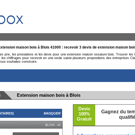
box
xtension maison bois à Blois 41000 : recevoir 3 devis de extension maison boi
 les prix, les prestations et les devis pour une extension maison ossature bois. Trouver les
les chiffrages pour recevoir en une seule saisie plusieurs propositions des entreprises Cl
ous souhaitez construire.
S
Extension maison bois à Blois
Devis
Gagnez du temp
100%
ATAIRES)
MASQUER
qualif
Gratuit
BLOIS - 41