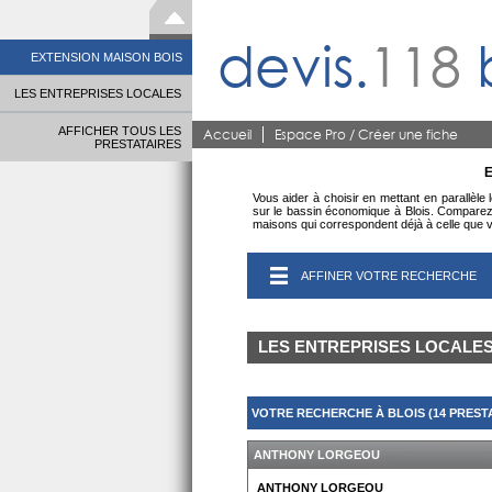
devis.
118
EXTENSION MAISON BOIS
LES ENTREPRISES LOCALES
AFFICHER TOUS LES
Accueil
Espace Pro / Créer une fiche
PRESTATAIRES
E
Vous aider à choisir en mettant en parallèle
sur le bassin économique à Blois. Comparez 
maisons qui correspondent déjà à celle que v
AFFINER VOTRE RECHERCHE
LES ENTREPRISES LOCALE
VOTRE RECHERCHE À BLOIS (14 PREST
ANTHONY LORGEOU
ANTHONY LORGEOU