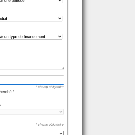
* champ obligatoire
cherché
*
*
* champ obligatoire