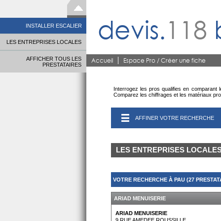
devis.
118
INSTALLER ESCALIER
LES ENTREPRISES LOCALES
AFFICHER TOUS LES
Accueil
Espace Pro / Créer une fiche
PRESTATAIRES
Interrogez les pros qualifies en comparant l
Comparez les chiffrages et les matériaux pr
AFFINER VOTRE RECHERCHE
LES ENTREPRISES LOCALE
VOTRE RECHERCHE À PAU (27 PRESTAT
ARIAD MENUISERIE
ARIAD MENUISERIE
9 RUE AMEDEE ROUSSILLE