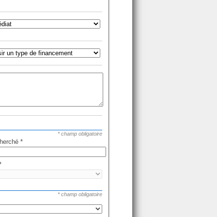
* champ obligatoire
cherché
*
*
* champ obligatoire