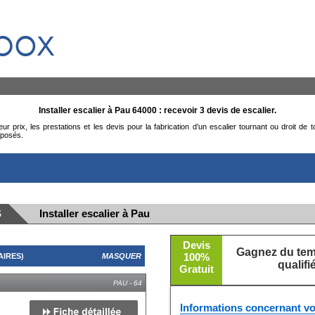
box
Installer escalier à Pau 64000 : recevoir 3 devis de escalier.
eur prix, les prestations et les devis pour la fabrication d’un escalier tournant ou droit d
oposés.
S
Installer escalier à Pau
Devis
Gagnez du temp
100%
AIRES)
MASQUER
qualif
Gratuit
PAU - 64
Informations concernant vo