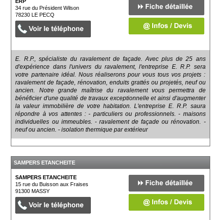
ERP
34 rue du Président Wilson
78230
LE PECQ
E. R.P., spécialiste du ravalement de façade. Avec plus de 25 ans
d'expérience dans l'univers du ravalement, l'entreprise E. R.P. sera
votre partenaire idéal. Nous réaliserons pour vous tous vos projets :
ravalement de façade, rénovation, enduits grattés ou projetés, neuf ou
ancien. Notre grande maîtrise du ravalement vous permettra de
bénéficier d'une qualité de travaux exceptionnelle et ainsi d'augmenter
la valeur immobilière de votre habitation. L'entreprise E. R.P. saura
répondre à vos attentes : - particuliers ou professionnels. - maisons
individuelles ou immeubles. - ravalement de façade ou rénovation. -
neuf ou ancien. - isolation thermique par extérieur
SAMPERS ETANCHEITE
SAMPERS ETANCHEITE
15 rue du Buisson aux Fraises
91300
MASSY