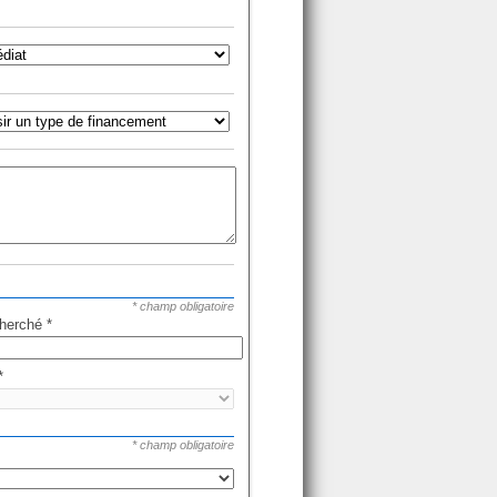
* champ obligatoire
cherché
*
*
* champ obligatoire