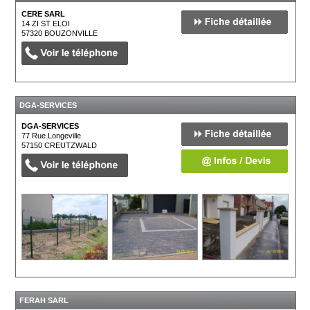
CERE SARL
14 ZI ST ELOI
57320
BOUZONVILLE
DGA-SERVICES
DGA-SERVICES
77 Rue Longeville
57150
CREUTZWALD
FERAH SARL