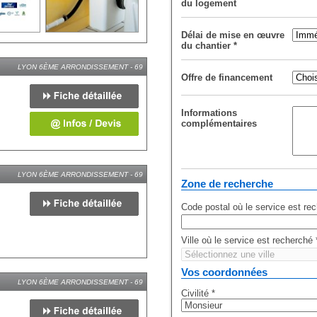
du logement
Délai de mise en œuvre
du chantier
*
LYON 6ÈME ARRONDISSEMENT - 69
Offre de financement
Informations
complémentaires
LYON 6ÈME ARRONDISSEMENT - 69
Zone de recherche
Code postal où le service est re
Ville où le service est recherché
Vos coordonnées
LYON 6ÈME ARRONDISSEMENT - 69
Civilité
*