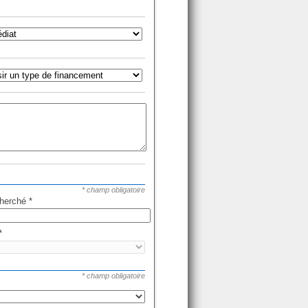
* champ obligatoire
cherché
*
*
* champ obligatoire