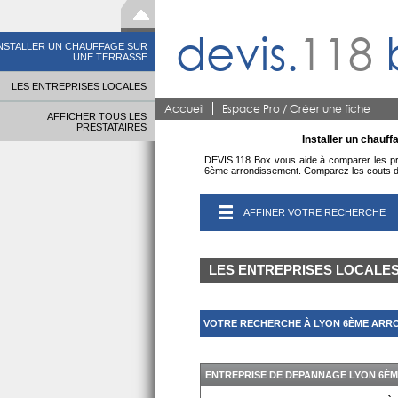
devis.
118
NSTALLER UN CHAUFFAGE SUR
UNE TERRASSE
LES ENTREPRISES LOCALES
Accueil
Espace Pro / Créer une fiche
AFFICHER TOUS LES
PRESTATAIRES
Installer un chauf
DEVIS 118 Box vous aide à comparer les prix
6ème arrondissement. Comparez les couts des
AFFINER VOTRE RECHERCHE
LES ENTREPRISES LOCALE
VOTRE RECHERCHE À LYON 6ÈME ARRO
ENTREPRISE DE DEPANNAGE LYON 6È