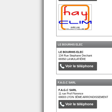
LE BOURHIS ELEC
LE BOURHIS ELEC
134 Rue Stephane Dechant
69350
LA MULATIÈRE
F.A.G.C SARL
F.A.G.C SARL
11 rue Prof Florence
69003
LYON 3ÈME ARRONDISSEMENT