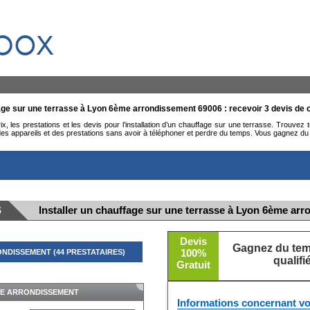
box
fage sur une terrasse à Lyon 6ème arrondissement 69006 : recevoir 3 devis de 
, les prestations et les devis pour l’installation d’un chauffage sur une terrasse. Trouvez
 appareils et des prestations sans avoir à téléphoner et perdre du temps. Vous gagnez du 
S
Installer un chauffage sur une terrasse à Lyon 6ème ar
Devis
Gagnez du temp
100%
NDISSEMENT (44 PRESTATAIRES)
qualif
Gratuit
MASQUER
ME ARRONDISSEMENT
Informations concernant vo
LYON 6ÈME ARRONDISSEMENT - 69